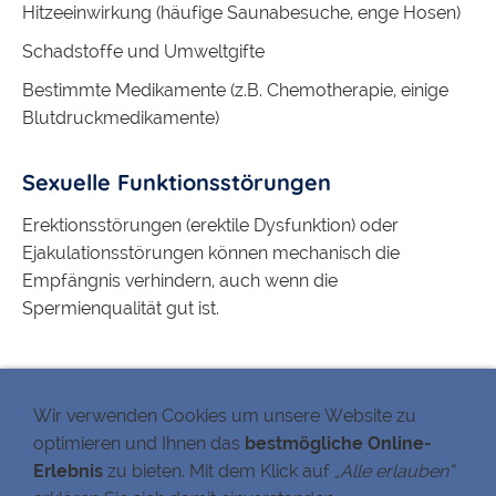
Hitzeeinwirkung (häufige Saunabesuche, enge Hosen)
Schadstoffe und Umweltgifte
Bestimmte Medikamente (z.B. Chemotherapie, einige
Blutdruckmedikamente)
Sexuelle Funktionsstörungen
Erektionsstörungen (erektile Dysfunktion) oder
Ejakulationsstörungen können mechanisch die
Empfängnis verhindern, auch wenn die
Spermienqualität gut ist.
MITARBEITERBEREICH
Wir verwenden Cookies um unsere Website zu
optimieren und Ihnen das
bestmögliche Online-
Informationen
Fotogalerie
Erlebnis
zu bieten. Mit dem Klick auf
„Alle erlauben“
Chat