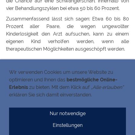
die Chance auf eine Schwangerschaft innerhalb von
vier Behandlungszyklen bei etwa 50 bis 60 Prozent.
Zusammenfassend lässt sich sagen: Etwa 60 bis 80
Prozent aller Paare, die wegen ungewollter
Kinderlosigkeit den Arzt aufsuchen, kann zu einem
eigenen Kind verholfen werden, wenn alle
therapeutischen Möglichkeiten ausgeschöpft werden.
MITARBEITERBEREICH
Wir verwenden Cookies um unsere Website zu
optimieren und Ihnen das
bestmögliche Online-
Informationen
Fotogalerie
Erlebnis
zu bieten. Mit dem Klick auf
„Alle erlauben“
Chat
erklären Sie sich damit einverstanden.
DOWNLOADS
Nur notwendige
Anamnesebögen
Sonstiges
Einstellungen
Impressum
Datenschutz
Quellennachweis
Cookies