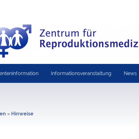
ienteninformation
Informationsveranstaltung
News
ien
»
Hinweise