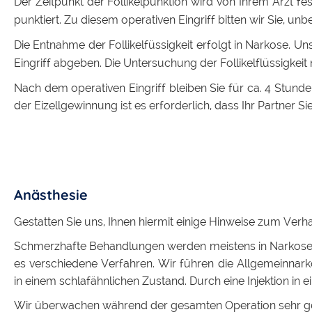
Der Zeitpunkt der Follikelpunktion wird von Ihrem Arzt fes
punktiert. Zu diesem operativen Eingriff bitten wir Sie, unb
Die Entnahme der Follikelfüssigkeit erfolgt in Narkose. U
Eingriff abgeben. Die Untersuchung der Follikelflüssigkei
Nach dem operativen Eingriff bleiben Sie für ca. 4 Stu
der Eizellgewinnung ist es erforderlich, dass Ihr Partner S
Anästhesie
Gestatten Sie uns, Ihnen hiermit einige Hinweise zum Ver
Schmerzhafte Behandlungen werden meistens in Narkose 
es verschiedene Verfahren. Wir führen die Allgemeinnark
in einem schlafähnlichen Zustand. Durch eine Injektion in e
Wir überwachen während der gesamten Operation sehr ge