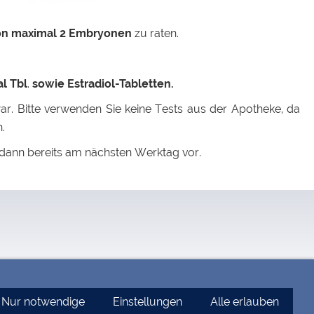
von maximal 2 Embryonen
zu raten.
l Tbl
.
sowie Estradiol-Tabletten.
r. Bitte verwenden Sie keine Tests aus der Apotheke, da
.
t dann bereits am nächsten Werktag vor.
Nur notwendige
Einstellungen
Alle erlauben