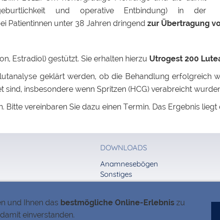
geburtlichkeit und operative Entbindung) in der
ei Patientinnen unter 38 Jahren dringend
zur Übertragung 
, Estradiol) gestützt. Sie erhalten hierzu
Utrogest 200 Lutea
utanalyse geklärt werden, ob die Behandlung erfolgreich wa
t sind, insbesondere wenn Spritzen (HCG) verabreicht wurden
 Bitte vereinbaren Sie dazu einen Termin. Das Ergebnis lieg
DOWNLOADS
Anamnesebögen
Sonstiges
Impressum
Datenschutz
Quellennachweis
Cookies
en und Ihnen das
bestmögliche Online-Erlebnis
zu
 damit einverstanden.