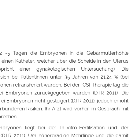
n 2 -5 Tagen die Embryonen in die Gebärmutterhöhle
einen Katheter, welcher über die Scheide in den Uterus
pricht einer gynäkologischen Untersuchung). Die
ich bei Patientinnen unter 35 Jahren von 21,24 % (bei
n retransferiert wurden. Bei der ICSI-Therapie lag die
wei Embryonen zurückgegeben wurden (D.I.R 2011). Die
 Embryonen nicht gesteigert (D.I.R 2011), jedoch erhöht
rbundenen Risiken. Ihr Arzt wird vorher im Gespräch mit
prechen.
ryonen liegt bei der In-Vitro-Fertilisation und der
 (D.I.R 2011). Um höhergradige Mehrlinge und die damit