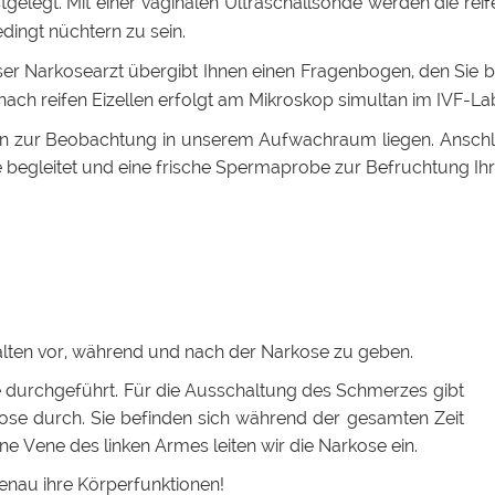
tgelegt. Mit einer vaginalen Ultraschallsonde werden die rei
edingt nüchtern zu sein.
nser Narkosearzt übergibt Ihnen einen Fragenbogen, den Sie 
t nach reifen Eizellen erfolgt am Mikroskop simultan im IVF-L
nden zur Beobachtung in unserem Aufwachraum liegen. Anschl
ie begleitet und eine frische Spermaprobe zur Befruchtung Ihre
halten vor, während und nach der Narkose zu geben.
durchgeführt. Für die Ausschaltung des Schmerzes gibt
ose durch. Sie befinden sich während der gesamten Zeit
ine Vene des linken Armes leiten wir die Narkose ein.
nau ihre Körperfunktionen!