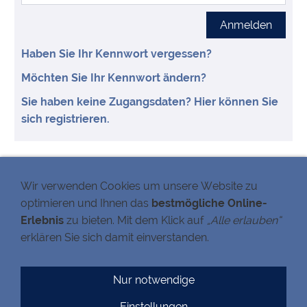
Haben Sie Ihr Kennwort vergessen?
Möchten Sie Ihr Kennwort ändern?
Sie haben keine Zugangsdaten? Hier können Sie
sich registrieren.
MITARBEITERBEREICH
Wir verwenden Cookies um unsere Website zu
optimieren und Ihnen das
bestmögliche Online-
Informationen
Fotogalerie
Erlebnis
zu bieten. Mit dem Klick auf
„Alle erlauben“
Chat
erklären Sie sich damit einverstanden.
DOWNLOADS
Nur notwendige
Anamnesebögen
Sonstiges
Einstellungen